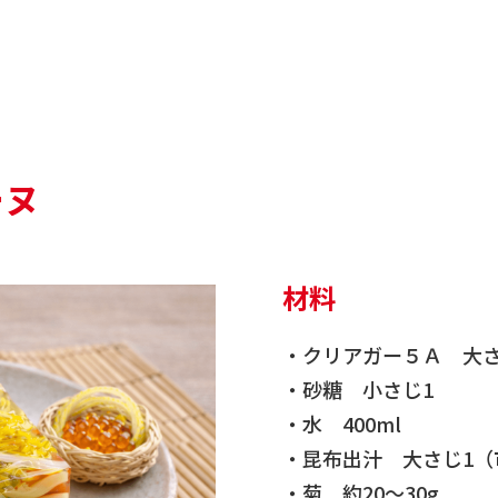
ーヌ
材料
・クリアガー５Ａ 大さ
・砂糖 小さじ1
・水 400ml
・昆布出汁 大さじ1（
・菊 約20～30g